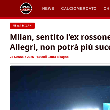
Vai
NEWS
CALCIOMERCATO
CH
al
contenuto
NEWS MILAN
Milan, sentito l’ex rosso
Allegri, non potrà più su
27 Gennaio 2026 - 13:00
di
Laura Bisogno