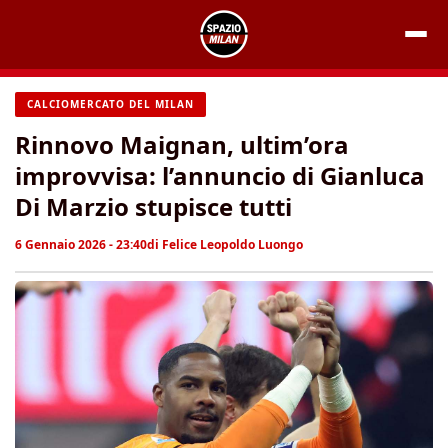
Vai
al
contenuto
CALCIOMERCATO DEL MILAN
Rinnovo Maignan, ultim’ora
improvvisa: l’annuncio di Gianluca
Di Marzio stupisce tutti
6 Gennaio 2026 - 23:40
di
Felice Leopoldo Luongo