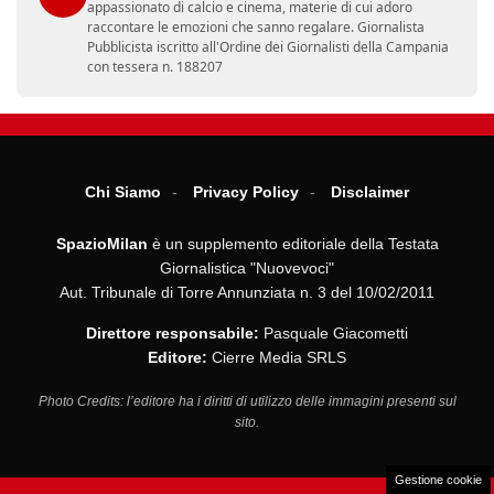
appassionato di calcio e cinema, materie di cui adoro
raccontare le emozioni che sanno regalare. Giornalista
Pubblicista iscritto all'Ordine dei Giornalisti della Campania
con tessera n. 188207
Chi Siamo
Privacy Policy
Disclaimer
SpazioMilan
è un supplemento editoriale della Testata
Giornalistica "Nuovevoci"
Aut. Tribunale di Torre Annunziata n. 3 del 10/02/2011
Direttore responsabile:
Pasquale Giacometti
Editore:
Cierre Media SRLS
Photo Credits: l’editore ha i diritti di utilizzo delle immagini presenti sul
sito.
Gestione cookie