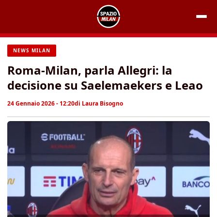
Vai
al
contenuto
NEWS MILAN
Roma-Milan, parla Allegri: la
decisione su Saelemaekers e Leao
24 Gennaio 2026 - 12:20
di
Laura Bisogno