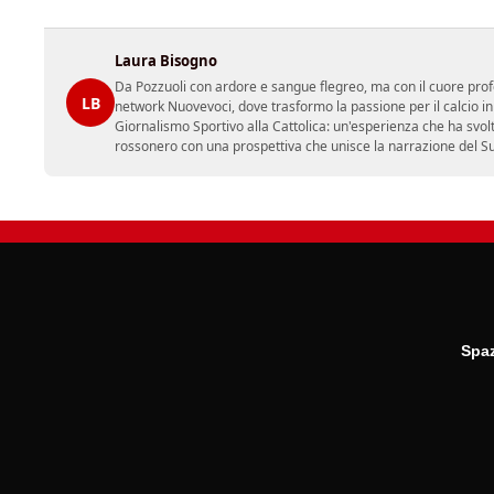
Laura Bisogno
Da Pozzuoli con ardore e sangue flegreo, ma con il cuore prof
LB
network Nuovevoci, dove trasformo la passione per il calcio i
Giornalismo Sportivo alla Cattolica: un'esperienza che ha svol
rossonero con una prospettiva che unisce la narrazione del Sud 
Spaz