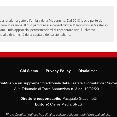
essionale forgiato all'ombra della Madonnina. Dal 2018 faccio parte del
n comunicazione. Il mio percorso si è consolidato a Milano con un Master in
tato il mio approccio, permettendomi di raccontare oggi l'universo
alla dinamicità della capitale del calcio italiano.
Chi Siamo
Privacy Policy
Disclaimer
ioMilan
è un supplemento editoriale della Testata Giornalistica "Nuove
Aut. Tribunale di Torre Annunziata n. 3 del 10/02/2011
Direttore responsabile:
Pasquale Giacometti
Editore:
Cierre Media SRLS
Photo Credits: l’editore ha i diritti di utilizzo delle immagini presenti sul sito.