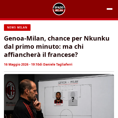
Vai
al
contenuto
NEWS MILAN
Genoa-Milan, chance per Nkunku
dal primo minuto: ma chi
affiancherà il francese?
16 Maggio 2026 - 19:10
di
Daniele Tagliaferri