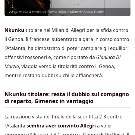
Allegri studia la tattica per Genoa-Milan al Milanello Sports Center
Nkunku
titolare nel Milan di Allegri per la sfida contro
il Genoa. Il francese, subentrato a gara in corso contro
l’Atalanta, ha dimostrato di poter cambiare gli equilibri
offensivi rossoneri e, come riportato da
Gianluca Di
Marzio
, viaggia verso la titolarità contro il Genoa,
mentre restano dubbi su chi lo affiancherà.
Nkunku titolare: resta il dubbio sul compagno
di reparto, Gimenez in vantaggio
La reazione vista nel finale della sconfitta 2-3 contro
l’Atalanta
sembra aver convinto Allegri
a voler
riproporre Nkunku dal 1′ contro il Genoa di De Rossi. Il