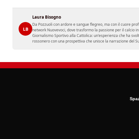
Laura Bisogno
Da Pozzuoli con ardore e sangue flegreo, ma con il cuore prof
LB
network Nuovevoci, dove trasformo la passione per il calcio i
Giornalismo Sportivo alla Cattolica: un'esperienza che ha svol
rossonero con una prospettiva che unisce la narrazione del Sud 
Spaz