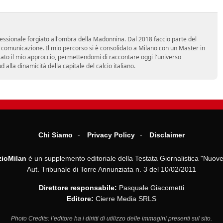
essionale forgiato all'ombra della Madonnina. Dal 2018 faccio parte del
n comunicazione. Il mio percorso si è consolidato a Milano con un Master in
tato il mio approccio, permettendomi di raccontare oggi l'universo
alla dinamicità della capitale del calcio italiano.
Chi Siamo
Privacy Policy
Disclaimer
ioMilan
è un supplemento editoriale della Testata Giornalistica "Nuove
Aut. Tribunale di Torre Annunziata n. 3 del 10/02/2011
Direttore responsabile:
Pasquale Giacometti
Editore:
Cierre Media SRLS
Photo Credits: l’editore ha i diritti di utilizzo delle immagini presenti sul sito.