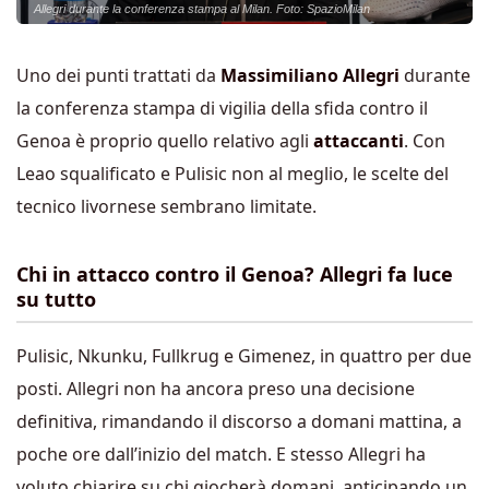
Allegri durante la conferenza stampa al Milan. Foto: SpazioMilan
Uno dei punti trattati da
Massimiliano Allegri
durante
la conferenza stampa di vigilia della sfida contro il
Genoa è proprio quello relativo agli
attaccanti
. Con
Leao squalificato e Pulisic non al meglio, le scelte del
tecnico livornese sembrano limitate.
Chi in attacco contro il Genoa? Allegri fa luce
su tutto
Pulisic, Nkunku, Fullkrug e Gimenez, in quattro per due
posti. Allegri non ha ancora preso una decisione
definitiva, rimandando il discorso a domani mattina, a
poche ore dall’inizio del match. E stesso Allegri ha
voluto chiarire su chi giocherà domani, anticipando un