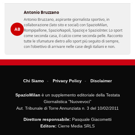
Antonio Bruzzano
Antonio Bruzzano, aspirante giornalista sportivo, in
collaborazione (lato sito e social) con SpazioMilan,
AB
Rompipallone, SpazioNapoli, SpazioJ e SpazioInter. Lo sport
come seconda casa, il calcio come seconda pelle. Racconto
tutte le sfumature dietro allo sport più seguito di sempre,
con l'obiettivo di arrivare nelle case degli italiani e non.
Chi Siamo
Privacy Policy
Disclaimer
SpazioMilan
è un supplemento editoriale della Testata
Giornalistica "Nuovevoci"
Aut. Tribunale di Torre Annunziata n. 3 del 10/02/2011
Direttore responsabile:
Pasquale Giacometti
Editore:
Cierre Media SRLS