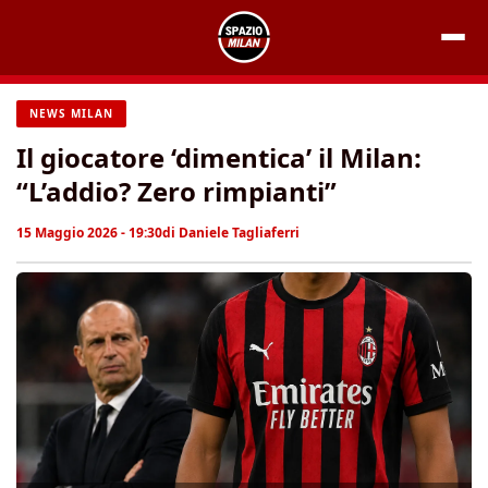
Vai
al
contenuto
NEWS MILAN
Il giocatore ‘dimentica’ il Milan:
“L’addio? Zero rimpianti”
15 Maggio 2026 - 19:30
di
Daniele Tagliaferri