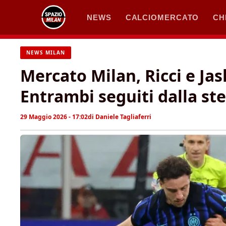
Vai
NEWS
CALCIOMERCATO
CH
al
contenuto
NEWS MILAN
Mercato Milan, Ricci e Jas
Entrambi seguiti dalla st
29 Maggio 2026 - 17:02
di
Daniele Tagliaferri