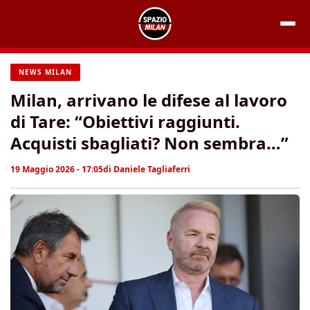
Vai
al
contenuto
NEWS MILAN
Milan, arrivano le difese al lavoro
di Tare: “Obiettivi raggiunti.
Acquisti sbagliati? Non sembra…”
19 Maggio 2026 - 17:05
di
Daniele Tagliaferri