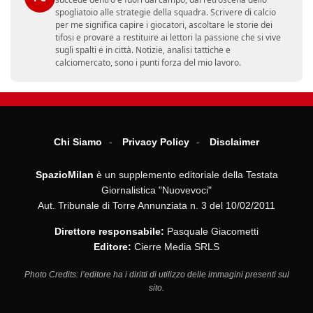
spogliatoio alle strategie della squadra. Scrivere di calcio
per me significa capire i giocatori, ascoltare le storie dei
tifosi e provare a restituire ai lettori la passione che si vive
sugli spalti e in città. Notizie, analisi tattiche e
calciomercato, sono i punti forza del mio lavoro.
Chi Siamo
Privacy Policy
Disclaimer
SpazioMilan
è un supplemento editoriale della Testata
Giornalistica "Nuovevoci"
Aut. Tribunale di Torre Annunziata n. 3 del 10/02/2011
Direttore responsabile:
Pasquale Giacometti
Editore:
Cierre Media SRLS
Photo Credits: l’editore ha i diritti di utilizzo delle immagini presenti sul
sito.