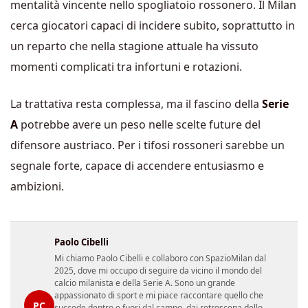
mentalità vincente nello spogliatoio rossonero. Il Milan
cerca giocatori capaci di incidere subito, soprattutto in
un reparto che nella stagione attuale ha vissuto
momenti complicati tra infortuni e rotazioni.
La trattativa resta complessa, ma il fascino della
Serie
A
potrebbe avere un peso nelle scelte future del
difensore austriaco. Per i tifosi rossoneri sarebbe un
segnale forte, capace di accendere entusiasmo e
ambizioni.
Paolo Cibelli
Mi chiamo Paolo Cibelli e collaboro con SpazioMilan dal
2025, dove mi occupo di seguire da vicino il mondo del
calcio milanista e della Serie A. Sono un grande
appassionato di sport e mi piace raccontare quello che
PC
succede dentro e fuori dal campo, dai retroscena dello