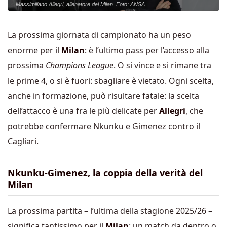
Massimiliano Allegri, allenatore del Milan. Foto: ANSA
La prossima giornata di campionato ha un peso
enorme per il
Milan
: è l’ultimo pass per l’accesso alla
prossima
Champions League
. O si vince e si rimane tra
le prime 4, o si è fuori: sbagliare è vietato. Ogni scelta,
anche in formazione, può risultare fatale: la scelta
dell’attacco è una fra le più delicate per
Allegri
, che
potrebbe confermare Nkunku e Gimenez contro il
Cagliari.
Nkunku-Gimenez, la coppia della verità del
Milan
La prossima partita – l’ultima della stagione 2025/26 –
significa tantissimo per il
Milan
: un match da dentro o