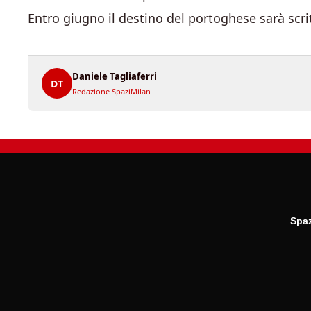
Entro giugno il destino del portoghese sarà scri
Daniele Tagliaferri
DT
Redazione SpaziMilan
Spaz