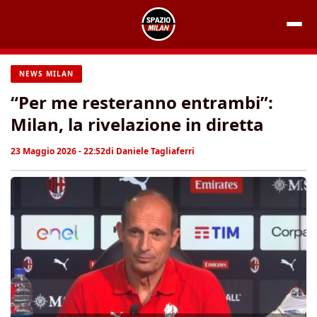
Vai
al
contenuto
NEWS MILAN
“Per me resteranno entrambi”:
Milan, la rivelazione in diretta
23 Maggio 2026 - 22:52
di
Daniele Tagliaferri