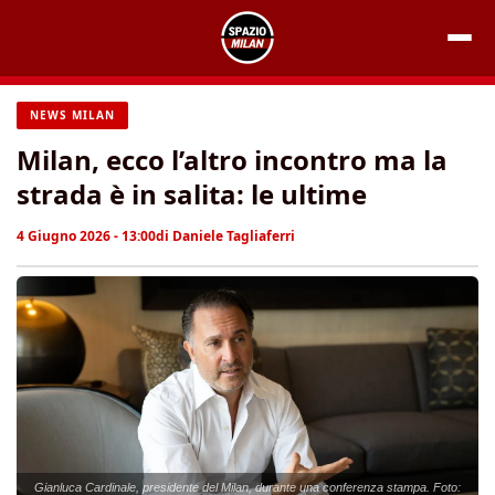
Vai
al
contenuto
NEWS MILAN
Milan, ecco l’altro incontro ma la
strada è in salita: le ultime
4 Giugno 2026 - 13:00
di
Daniele Tagliaferri
Gianluca Cardinale, presidente del Milan, durante una conferenza stampa. Foto: