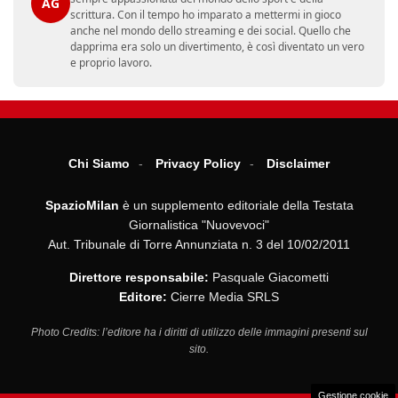
AG
scrittura. Con il tempo ho imparato a mettermi in gioco
anche nel mondo dello streaming e dei social. Quello che
dapprima era solo un divertimento, è così diventato un vero
e proprio lavoro.
Chi Siamo
Privacy Policy
Disclaimer
SpazioMilan
è un supplemento editoriale della Testata
Giornalistica "Nuovevoci"
Aut. Tribunale di Torre Annunziata n. 3 del 10/02/2011
Direttore responsabile:
Pasquale Giacometti
Editore:
Cierre Media SRLS
Photo Credits: l’editore ha i diritti di utilizzo delle immagini presenti sul
sito.
Gestione cookie