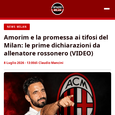
Vai
al
contenuto
NEWS MILAN
Amorim e la promessa ai tifosi del
Milan: le prime dichiarazioni da
allenatore rossonero (VIDEO)
8 Luglio 2026 - 13:00
di
Claudio Mancini