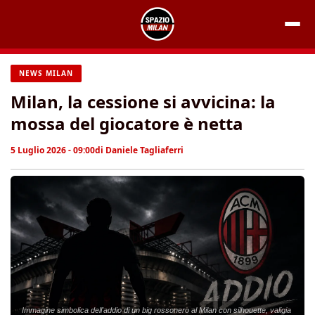
Vai
al
contenuto
NEWS MILAN
Milan, la cessione si avvicina: la
mossa del giocatore è netta
5 Luglio 2026 - 09:00
di
Daniele Tagliaferri
Immagine simbolica dell'addio di un big rossonero al Milan con silhouette, valigia