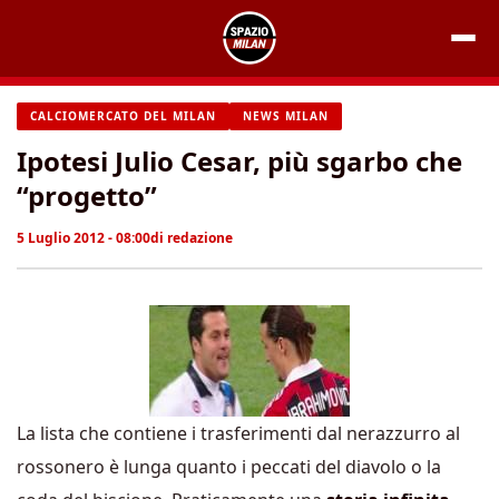
Vai
al
contenuto
CALCIOMERCATO DEL MILAN
NEWS MILAN
Ipotesi Julio Cesar, più sgarbo che
“progetto”
5 Luglio 2012 - 08:00
di
redazione
La lista che contiene i trasferimenti dal nerazzurro al
rossonero è lunga quanto i peccati del diavolo o la