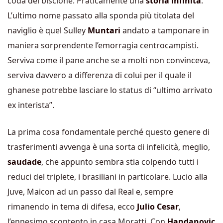
coda del biscione. Praticamente una
storia infinita
.
L’ultimo nome passato alla sponda più titolata del
naviglio è quel Sulley
Muntari
andato a tamponare in
maniera sorprendente l’emorragia centrocampisti.
Serviva come il pane anche se a molti non convinceva,
serviva davvero a differenza di colui per il quale il
ghanese potrebbe lasciare lo status di “ultimo arrivato
ex interista”.
La prima cosa fondamentale perché questo genere di
trasferimenti avvenga è una sorta di infelicità, meglio,
saudade
, che appunto sembra stia colpendo tutti i
reduci del triplete, i brasiliani in particolare. Lucio alla
Juve, Maicon ad un passo dal Real e, sempre
rimanendo in tema di difesa, ecco
Julio Cesar
,
l’ennesimo scontento in casa Moratti. Con
Handanovic