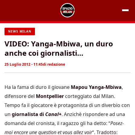
Vai
al
contenuto
NEWS MILAN
VIDEO: Yanga-Mbiwa, un duro
anche coi giornalisti…
25 Luglio 2012 - 11:45
di
redazione
Ha la fama di duro il giovane
Mapou Yanga-Mbiwa
,
difensore del
Montpellier
corteggiato dal Milan.
Tempo fa il giocatore è protagonista di un diverbio con
un
giornalista di
Canal+
. Anzichè rispondere ad una
domanda del cronista, il ragazzo gli ha detto: “
Posez-
moi encore une question et vous allez voir
“. Tradotto: