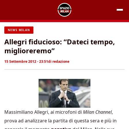
Vai
al
contenuto
NEWS MILAN
Allegri fiducioso: “Dateci tempo,
miglioreremo”
15 Settembre 2012 - 23:51
di
redazione
Massimiliano Allegri, ai microfoni di
Milan Channel
,
prova ad analizzare la partita di questa sera e più in