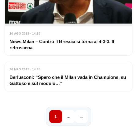
26 AGO 2019 · 14:35
News Milan – Contro il Brescia si torna al 4-3-3. Il
retroscena
20 MAG 2019 · 14:35
Berlusconi: “Spero che il Milan vada in Champions, su
Gattuso e sul modulo…”
1
…
→