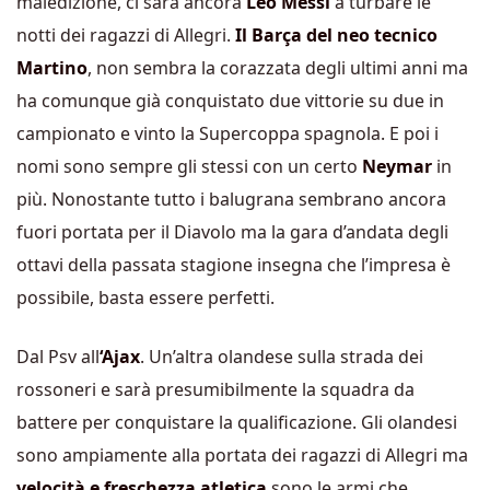
maledizione, ci sarà ancora
Leo Messi
a turbare le
notti dei ragazzi di Allegri.
Il Barça del neo tecnico
Martino
, non sembra la corazzata degli ultimi anni ma
ha comunque già conquistato due vittorie su due in
campionato e vinto la Supercoppa spagnola. E poi i
nomi sono sempre gli stessi con un certo
Neymar
in
più. Nonostante tutto i balugrana sembrano ancora
fuori portata per il Diavolo ma la gara d’andata degli
ottavi della passata stagione insegna che l’impresa è
possibile, basta essere perfetti.
Dal Psv all
‘Ajax
. Un’altra olandese sulla strada dei
rossoneri e sarà presumibilmente la squadra da
battere per conquistare la qualificazione. Gli olandesi
sono ampiamente alla portata dei ragazzi di Allegri ma
velocità e freschezza atletica
sono le armi che