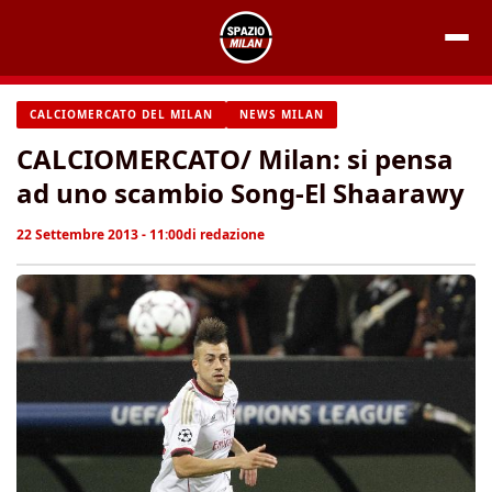
Vai
al
contenuto
CALCIOMERCATO DEL MILAN
NEWS MILAN
CALCIOMERCATO/ Milan: si pensa
ad uno scambio Song-El Shaarawy
22 Settembre 2013 - 11:00
di
redazione