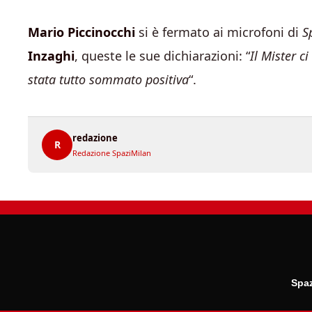
Mario Piccinocchi
si è fermato ai microfoni di
S
Inzaghi
, queste le sue dichiarazioni: “
Il Mister c
stata tutto sommato positiva
“.
redazione
R
Redazione SpaziMilan
Spaz