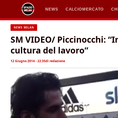
Vai
NEWS
CALCIOMERCATO
CH
al
contenuto
NEWS MILAN
SM VIDEO/ Piccinocchi: “I
cultura del lavoro”
12 Giugno 2014 - 22:35
di
redazione