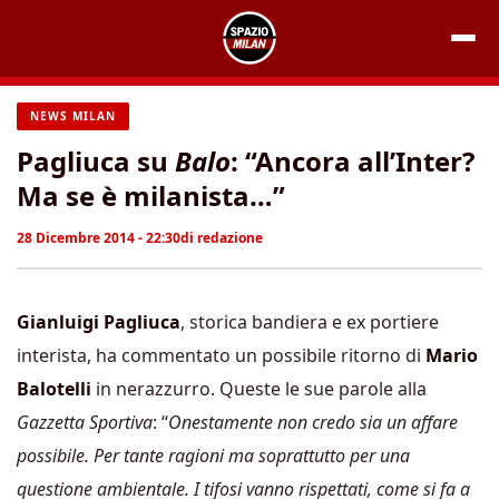
Vai
al
contenuto
NEWS MILAN
Pagliuca su
Balo
: “Ancora all’Inter?
Ma se è milanista…”
28 Dicembre 2014 - 22:30
di
redazione
Gianluigi Pagliuca
, storica bandiera e ex portiere
interista, ha commentato un possibile ritorno di
Mario
Balotelli
in nerazzurro. Queste le sue parole alla
Gazzetta Sportiva
: “
Onestamente non credo sia un affare
possibile. Per tante ragioni ma soprattutto per una
questione ambientale. I tifosi vanno rispettati, come si fa a