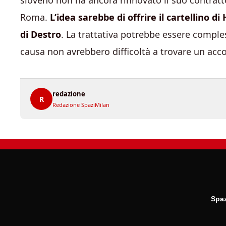
sloveno non ha ancora rinnovato il suo contratt
Roma.
L’idea sarebbe di offrire il cartellino d
di Destro
. La trattativa potrebbe essere comple
causa non avrebbero difficoltà a trovare un acc
redazione
R
Redazione SpaziMilan
Spaz