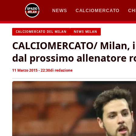
Vai
NEWS
CALCIOMERCATO
CH
al
contenuto
CALCIOMERCATO DEL MILAN
NEWS MILAN
CALCIOMERCATO/ Milan, il
dal prossimo allenatore 
11 Marzo 2015 - 22:30
di
redazione