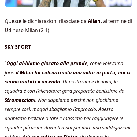
Queste le dichiarazioni rilasciate da
Allan
, al termine di
Udinese-Milan (2-1).
SKY SPORT
“
Oggi abbiamo giocato alla grande
, come volevamo
fare:
il Milan ha calciato solo una volta in porta, noi ci
siamo aiutati a vicenda
. Dimostrazione di unità, la
squadra è con l’allenatore: gara preparata benissimo da
Stramaccioni
. Non sappiamo perché non giochiamo
sempre così, magari sbagliamo l’approccio. Adesso
dobbiamo provare a fare il massimo per raggiungere le
squadre più vicine davanti a noi per dare una soddisfazione
ai tifosi.
Adesso sotto con l’Inter
, da domani la