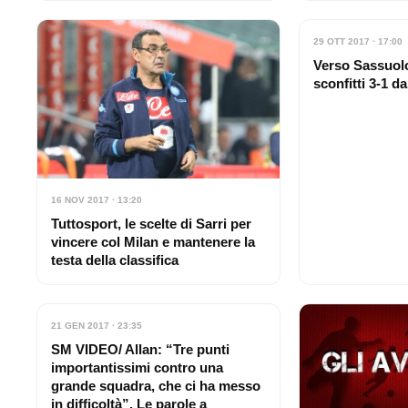
29 OTT 2017 · 17:00
Verso Sassuolo
sconfitti 3-1 d
16 NOV 2017 · 13:20
Tuttosport, le scelte di Sarri per
vincere col Milan e mantenere la
testa della classifica
21 GEN 2017 · 23:35
SM VIDEO/ Allan: “Tre punti
importantissimi contro una
grande squadra, che ci ha messo
in difficoltà”. Le parole a