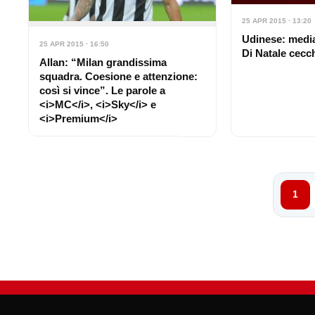
25 APR 2015 · 13:20
Udinese: media
25 APR 2015 · 16:50
Di Natale cecc
Allan: “Milan grandissima
squadra. Coesione e attenzione:
così si vince”. Le parole a
<i>MC</i>, <i>Sky</i> e
<i>Premium</i>
1