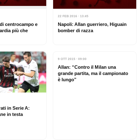
22 FEB 2016 · 13:45
i di centrocampo e
Napoli: Allan guerriero, Higuain
uardia più che
bomber di razza
9 OTT 2015 · 09:00
Allan: “Contro il Milan una
grande partita, ma il campionato
è lungo”
ati in Serie A:
ne in testa