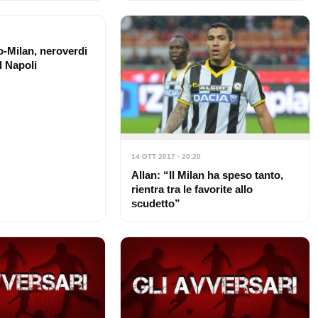
-Milan, neroverdi
al Napoli
14 OTT 2017 · 20:20
Allan: “Il Milan ha speso tanto,
rientra tra le favorite allo
scudetto”