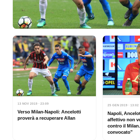
13 NOV 2019 · 23:09
25 GEN 2019 · 13:02
Verso Milan-Napoli: Ancelotti
Napoli, Ancelott
proverà a recuperare Allan
affettivo non v
contro il Milan
convocato”