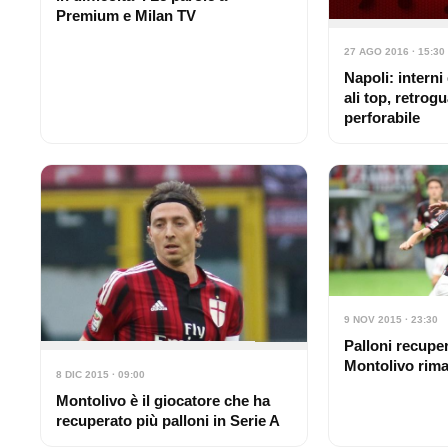
Premium e Milan TV
27 AGO 2016 · 15:30
Napoli: intern
ali top, retrog
perforabile
9 NOV 2015 · 23:30
Palloni recuper
Montolivo rima
8 DIC 2015 · 09:00
Montolivo è il giocatore che ha
recuperato più palloni in Serie A