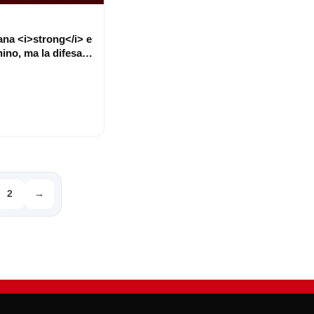
na <i>strong</i> e
hino, ma la difesa…
2
→