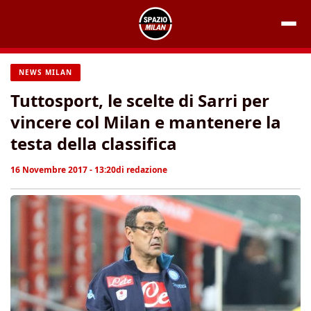
Vai
al
contenuto
NEWS MILAN
Tuttosport, le scelte di Sarri per
vincere col Milan e mantenere la
testa della classifica
16 Novembre 2017 - 13:20
di
redazione