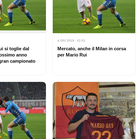
4 GIU 2019 · 21:51
i si toglie dal
Mercato, anche il Milan in corsa
rossimo anno
per Mario Rui
 gran campionato