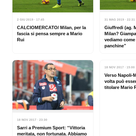
2 GIU 2019 · 17:45
31 MAG 2019 · 22:31
CALCIOMERCATO/ Milan, per la
Giuffredi (ag. M
fascia si pensa sempre a Mario
Milan? Giampao
Rui
vediamo come 
panchine”
18 NOV 2017 · 15:00
Verso Napoli-Mi
volta può esse
titolare Mario 
18 NOV 2017 · 23:30
Sarri a Premium Sport: “Vittoria
meritata, non fortunata. Abbiamo