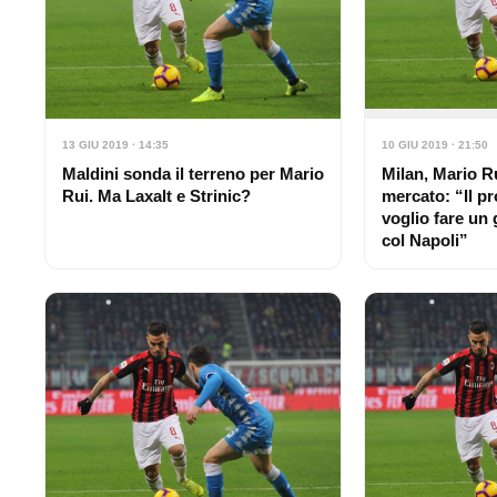
13 GIU 2019 · 14:35
10 GIU 2019 · 21:50
Maldini sonda il terreno per Mario
Milan, Mario Ru
Rui. Ma Laxalt e Strinic?
mercato: “Il p
voglio fare un
col Napoli”