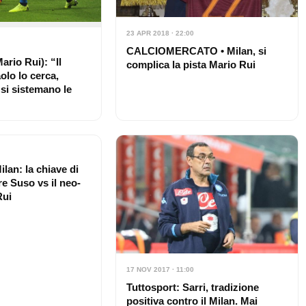
23 APR 2018 · 22:00
CALCIOMERCATO • Milan, si
ario Rui): “Il
complica la pista Mario Rui
lo lo cerca,
si sistemano le
lan: la chiave di
re Suso vs il neo-
Rui
17 NOV 2017 · 11:00
Tuttosport: Sarri, tradizione
positiva contro il Milan. Mai