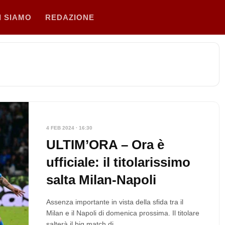
I SIAMO
REDAZIONE
4 FEB 2024 · 16:30
ULTIM’ORA – Ora è
ufficiale: il titolarissimo
salta Milan-Napoli
Assenza importante in vista della sfida tra il
Milan e il Napoli di domenica prossima. Il titolare
salterà il big match di…