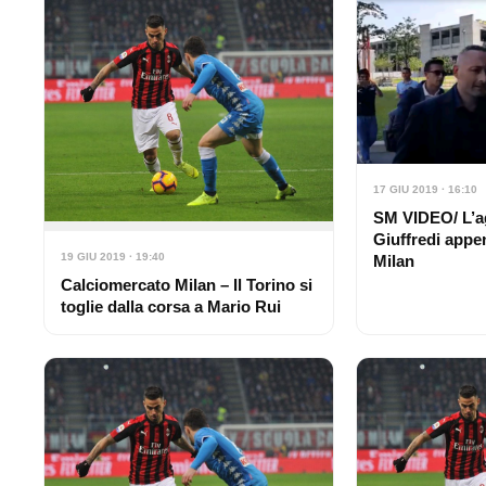
17 GIU 2019 · 16:10
SM VIDEO/ L’a
Giuffredi appe
19 GIU 2019 · 19:40
Milan
Calciomercato Milan – Il Torino si
toglie dalla corsa a Mario Rui