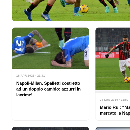
18 APR 2023 · 21:41
Napoli-Milan, Spalletti costretto
ad un doppio cambio: azzurri in
lacrime!
24 LUG 2019 · 21:50
Mario Rui: “Ma
mercato, a Nap