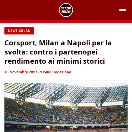
Vai
al
contenuto
NEWS MILAN
Corsport, Milan a Napoli per la
svolta: contro i partenopei
rendimento ai minimi storici
16 Novembre 2017 - 13:40
di
redazione