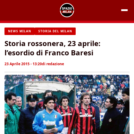
Vai
al
contenuto
NEWS MILAN
STORIA DEL MILAN
Storia rossonera, 23 aprile:
l’esordio di Franco Baresi
23 Aprile 2015 - 13:20
di
redazione