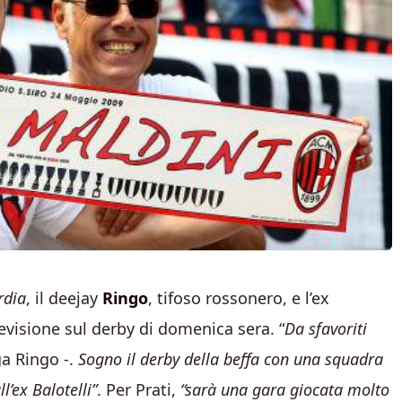
rdia
, il deejay
Ringo
, tifoso rossonero, e l’ex
visione sul derby di domenica sera. “
Da sfavoriti
a Ringo -.
Sogno il derby della beffa con una squadra
l’ex Balotelli”
. Per Prati,
“sarà una gara giocata molto