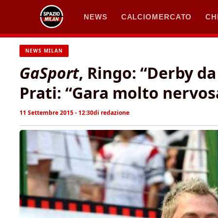
Vai
NEWS
CALCIOMERCATO
CH
al
contenuto
NEWS MILAN
GaSport
, Ringo: “Derby da
Prati: “Gara molto nervos
11 Settembre 2015 - 12:30
di
redazione