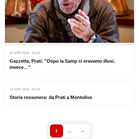
22 APR 2016 · 11:20
Gazzetta, Prati: “Dopo la Samp ci eravamo illusi,
invece…”
13 APR 2016 · 22:30
Storia rossonera: da Prati a Montolivo
1
…
→