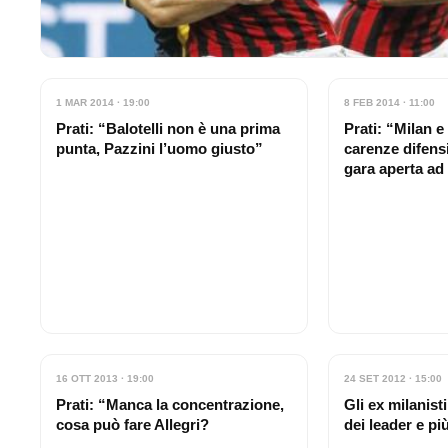
1 MAR 2014 · 19:00
8 FEB 2014 · 11:00
Prati: “Balotelli non è una prima
Prati: “Milan 
punta, Pazzini l’uomo giusto”
carenze difens
gara aperta ad
16 OTT 2013 · 19:00
24 SET 2012 · 15:00
Prati: “Manca la concentrazione,
Gli ex milanist
cosa può fare Allegri?
dei leader e pi