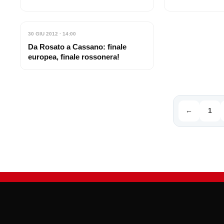
30 GIU 2012 · 14:00
Da Rosato a Cassano: finale
europea, finale rossonera!
←
1