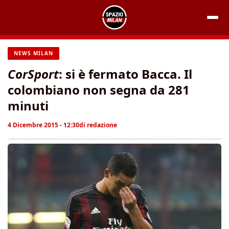
Vai
al
contenuto
NEWS MILAN
CorSport
: si è fermato Bacca. Il
colombiano non segna da 281
minuti
4 Dicembre 2015 - 12:30
di
redazione