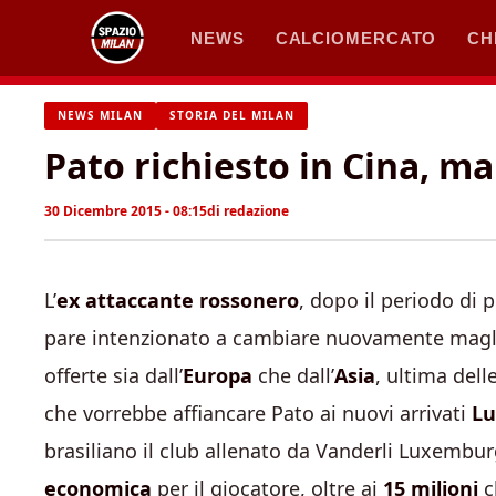
Vai
NEWS
CALCIOMERCATO
CH
al
contenuto
NEWS MILAN
STORIA DEL MILAN
Pato richiesto in Cina, ma
30 Dicembre 2015 - 08:15
di
redazione
L’
ex attaccante rossonero
, dopo il periodo di p
pare intenzionato a cambiare nuovamente maglia.
offerte sia dall’
Europa
che dall’
Asia
, ultima dell
che vorrebbe affiancare Pato ai nuovi arrivati
Lu
brasiliano il club allenato da Vanderli Luxemb
economica
per il giocatore, oltre ai
15 milioni
ch