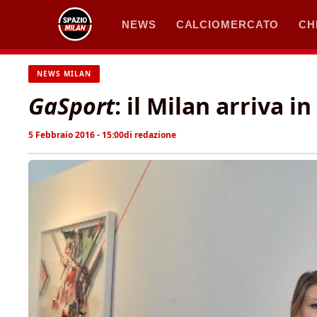
Vai
NEWS
CALCIOMERCATO
CH
al
contenuto
NEWS MILAN
GaSport
: il Milan arriva i
5 Febbraio 2016 - 15:00
di
redazione