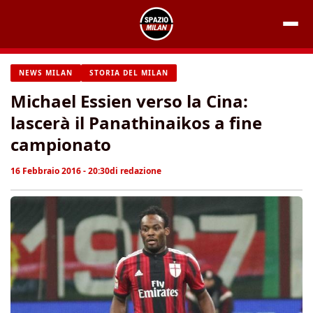
Vai
al
contenuto
NEWS MILAN
STORIA DEL MILAN
Michael Essien verso la Cina:
lascerà il Panathinaikos a fine
campionato
16 Febbraio 2016 - 20:30
di
redazione