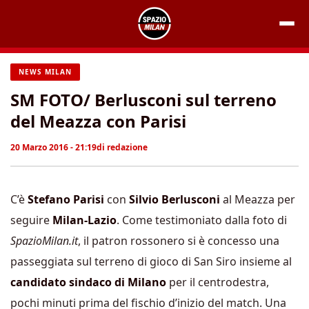
Vai
al
contenuto
NEWS MILAN
SM FOTO/ Berlusconi sul terreno
del Meazza con Parisi
20 Marzo 2016 - 21:19
di
redazione
C’è
Stefano Parisi
con
Silvio Berlusconi
al Meazza per
seguire
Milan-Lazio
. Come testimoniato dalla foto di
SpazioMilan.it
, il patron rossonero si è concesso una
passeggiata sul terreno di gioco di San Siro insieme al
candidato sindaco di Milano
per il centrodestra,
pochi minuti prima del fischio d’inizio del match. Una