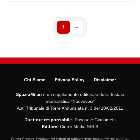
1
→
Chi Siamo
Privacy Policy
Disclaimer
SpazioMilan
è un supplemento editoriale della Testata
Giornalistica "Nuovevoci"
Aut. Tribunale di Torre Annunziata n. 3 del 10/02/2011
Direttore responsabile:
Pasquale Giacometti
Editore:
Cierre Media SRLS
Photo Credits: l’editore ha i diritti di utilizzo delle immagini presenti sul