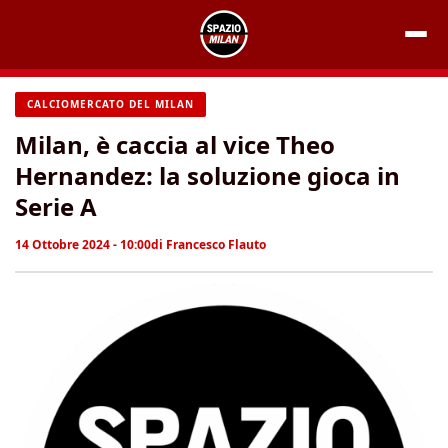
Vai
al
contenuto
CALCIOMERCATO DEL MILAN
Milan, è caccia al vice Theo
Hernandez: la soluzione gioca in
Serie A
14 Ottobre 2024 - 10:00
di
Francesco Flauto