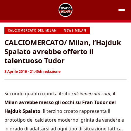
Vai
al
contenuto
CALCIOMERCATO DEL MILAN
NEWS MILAN
CALCIOMERCATO/ Milan, l’Hajduk
Spalato avrebbe offerto il
talentuoso Tudor
8 Aprile 2016 - 21:45
di
redazione
Secondo quanto riporta il sito
calciomercato.com
,
il
Milan avrebbe messo gli occhi su Fran Tudor del
Hajduk Spalato
. Il terzino croato rappresenta il
prototipo del calciatore moderno: grinta da vendere e
in grado di adattarsi ad ogni tipo di situazione tattica.