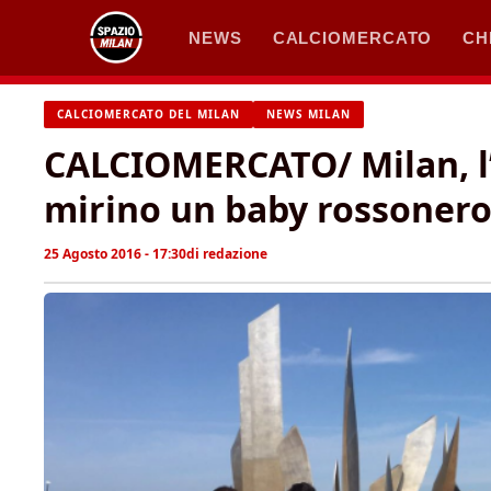
Vai
NEWS
CALCIOMERCATO
CH
al
contenuto
CALCIOMERCATO DEL MILAN
NEWS MILAN
CALCIOMERCATO/ Milan, l’
mirino un baby rossoner
25 Agosto 2016 - 17:30
di
redazione