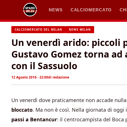
Vai
NEWS
CALCIOMERCATO
CH
al
contenuto
CALCIOMERCATO DEL MILAN
NEWS MILAN
Un venerdì arido: piccoli 
Gustavo Gomez torna ad al
con il Sassuolo
12 Agosto 2016 - 22:00
di
redazione
Un venerdì dove praticamente non accade nulla
bloccato
. Ma non è così. Nella giornata di oggi 
passi a Bentancur
: il centrocampista del Boca 