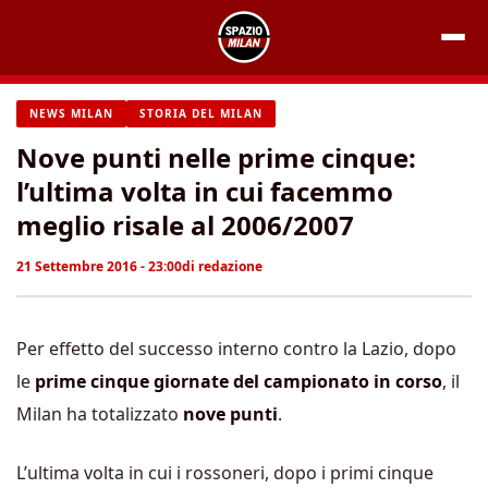
Vai
al
contenuto
NEWS MILAN
STORIA DEL MILAN
Nove punti nelle prime cinque:
l’ultima volta in cui facemmo
meglio risale al 2006/2007
21 Settembre 2016 - 23:00
di
redazione
Per effetto del successo interno contro la Lazio, dopo
le
prime cinque giornate del campionato in corso
, il
Milan ha totalizzato
nove punti
.
L’ultima volta in cui i rossoneri, dopo i primi cinque