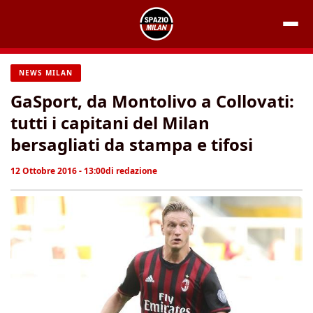
Vai
al
contenuto
NEWS MILAN
GaSport, da Montolivo a Collovati:
tutti i capitani del Milan
bersagliati da stampa e tifosi
12 Ottobre 2016 - 13:00
di
redazione