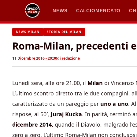
Vai
NEWS
CALCIOMERCATO
CH
al
contenuto
NEWS MILAN
STORIA DEL MILAN
Roma-Milan, precedenti e
11 Dicembre 2016 - 20:30
di
redazione
Lunedì sera, alle ore 21.00, il
Milan
di Vincenzo M
L’ultimo scontro diretto tra le due compagini, all
caratterizzato da un pareggio per
uno a uno
. A
rispose, al 50′,
Juraj Kucka
. In parità, terminò
dicembre 2014,
quando il Diavolo, malgrado l’es
zero a zero. L’ultimo Roma-Milan non conclusos