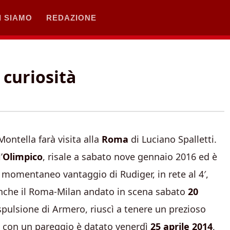
I SIAMO
REDAZIONE
 curiosità
ontella farà visita alla
Roma
di Luciano Spalletti.
’
Olimpico
, risale a sabato nove gennaio 2016 ed è
l momentaneo vantaggio di Rudiger, in rete al 4′,
 anche il Roma-Milan andato in scena sabato
20
pulsione di Armero, riuscì a tenere un prezioso
i con un pareggio è datato venerdì
25 aprile 2014
,