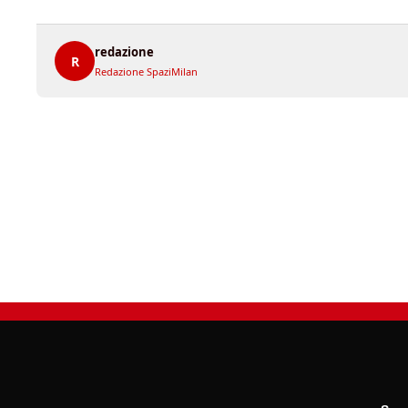
redazione
R
Redazione SpaziMilan