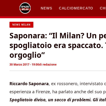
Vai
NEWS
CALCIOMERCATO
CH
al
contenuto
NEWS MILAN
Saponara: “Il Milan? Un p
spogliatoio era spaccato.
orgoglio”
30 Marzo 2017 - 19:00
di
redazione
Riccardo Saponara
, ex rossonero, intervistato
esperienza a Firenze, ha parlato anche del suo 
Spogliatoio diviso, un sacco di problemi. Gli ital